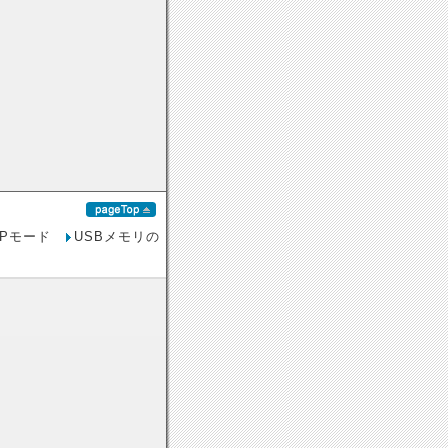
XPモード
USBメモリの