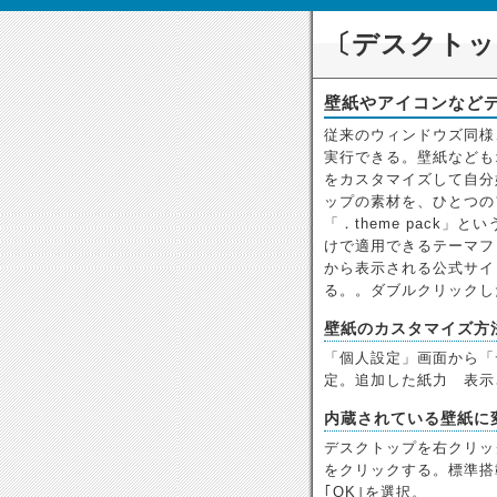
〔デスクトップ
壁紙やアイコンなど
従来のウィンドウズ同様、
実行できる。壁紙なども
をカスタマイズして自分
ップの素材を、ひとつの
「．theme pack
けで適用できるテーマフ
から表示される公式サイ
る。。ダブルクリックし
壁紙のカスタマイズ方
「個人設定」画面から「
定。追加した紙力ゞ表示
内蔵されている壁紙に
デスクトップを右クリッ
をクリックする。標準搭
｢OK｣を選択。