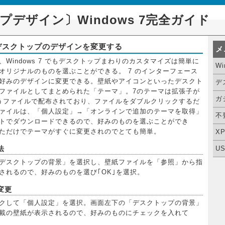
デザイン〕Windows 7完全ガイド
デスクトップのデザインを変更する
メ
Windows 7 でもデスクトップまわりのカスタマイズは簡単に
W
オリジナルのものを選ぶことができる。 7 のインターフェース
好みのデザインに変更できる。壁紙やアイコンといったデスクト
デ
ファイルとしてまとめられた「テーマ」。7のテーマは拡張子が
ガ
」というファイルで配布されており、ファイルをダブルクリックするだ
ァイルは、「個人設定」→「オンラインで追加のテーマを取得」
不
トでダウンロードできるので、好みのものを選ぶことができ
ただけでテーマがすぐに変更されのでとても簡単。
X
法
U
デスクトップの背景」を選択し、壁紙ファイルを「参照」から指
されるので、好みのものを選び｢OK｣を選択。
変更
クして「個人設定」を選択。画面左下の「デスクトップの背景」
載の壁紙が表示されるので、好みのものにチェックを入れて